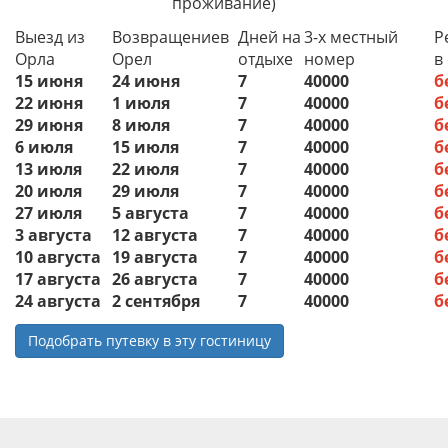
проживание)
Выезд из
Возвращениев
Дней на
3-х местный
Р
Орла
Орел
отдыхе
номер
в
15 июня
24 июня
7
40000
б
22 июня
1 июля
7
40000
б
29 июня
8 июля
7
40000
б
6 июля
15 июля
7
40000
б
13 июля
22 июля
7
40000
б
20 июля
29 июля
7
40000
б
27 июля
5 августа
7
40000
б
3 августа
12 августа
7
40000
б
10 августа
19 августа
7
40000
б
17 августа
26 августа
7
40000
б
24 августа
2 сентября
7
40000
б
Подобрать путевку в эту гостиницу